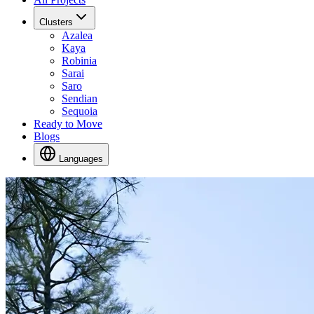
Clusters
Azalea
Kaya
Robinia
Sarai
Saro
Sendian
Sequoia
Ready to Move
Blogs
Languages