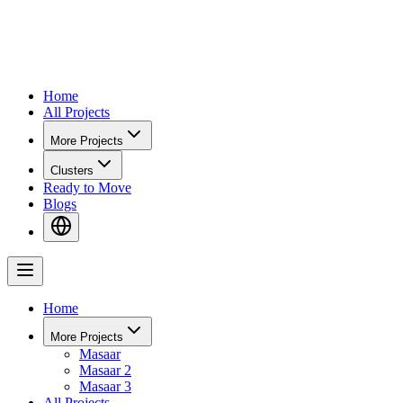
Home
All Projects
More Projects
Clusters
Ready to Move
Blogs
Home
More Projects
Masaar
Masaar 2
Masaar 3
All Projects