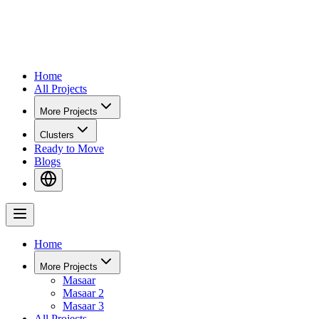
Home
All Projects
More Projects
Clusters
Ready to Move
Blogs
Home
More Projects
Masaar
Masaar 2
Masaar 3
All Projects