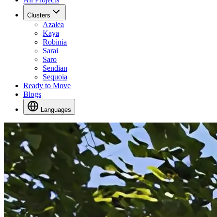
Clusters
Azalea
Kaya
Robinia
Sarai
Saro
Sendian
Sequoia
Ready to Move
Blogs
Languages