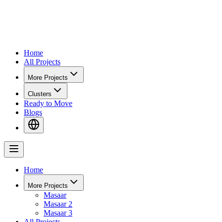
Home
All Projects
More Projects
Clusters
Ready to Move
Blogs
Home
More Projects
Masaar
Masaar 2
Masaar 3
All Projects