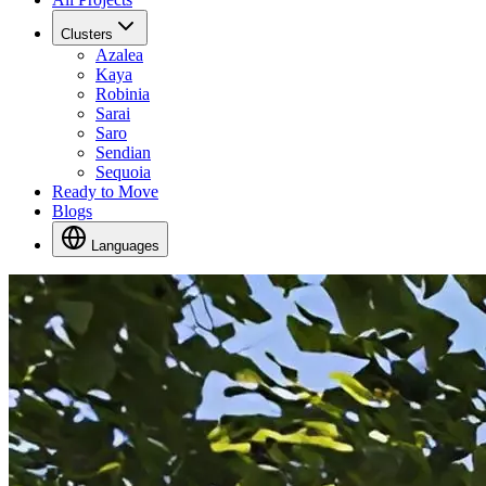
Clusters
Azalea
Kaya
Robinia
Sarai
Saro
Sendian
Sequoia
Ready to Move
Blogs
Languages