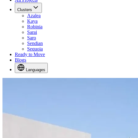
Clusters
Azalea
Kaya
Robinia
Sarai
Saro
Sendian
Sequoia
Ready to Move
Blogs
Languages