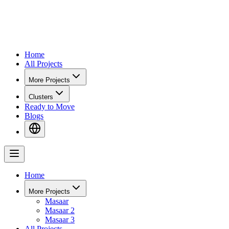
Home
All Projects
More Projects
Clusters
Ready to Move
Blogs
Home
More Projects
Masaar
Masaar 2
Masaar 3
All Projects