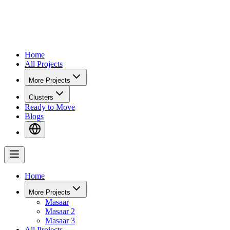
Home
All Projects
More Projects
Clusters
Ready to Move
Blogs
Home
More Projects
Masaar
Masaar 2
Masaar 3
All Projects