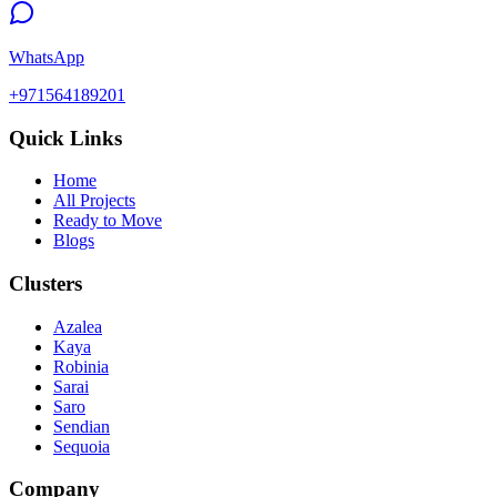
WhatsApp
+971564189201
Quick Links
Home
All Projects
Ready to Move
Blogs
Clusters
Azalea
Kaya
Robinia
Sarai
Saro
Sendian
Sequoia
Company