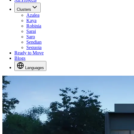
Clusters
Azalea
Kaya
Robinia
Sarai
Saro
Sendian
Sequoia
Ready to Move
Blogs
Languages