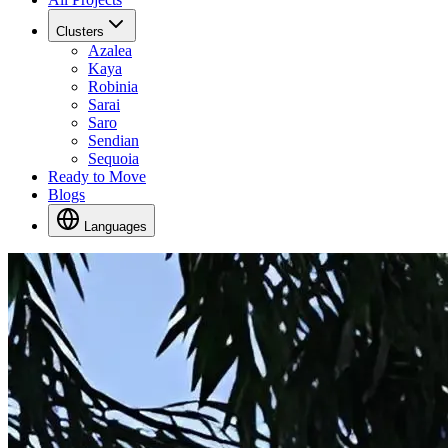
Clusters
Azalea
Kaya
Robinia
Sarai
Saro
Sendian
Sequoia
Ready to Move
Blogs
Languages