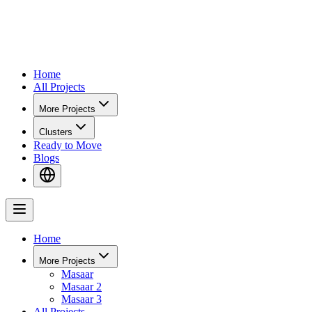
Home
All Projects
More Projects
Clusters
Ready to Move
Blogs
Home
More Projects
Masaar
Masaar 2
Masaar 3
All Projects