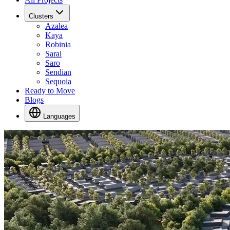
Clusters
Azalea
Kaya
Robinia
Sarai
Saro
Sendian
Sequoia
Ready to Move
Blogs
Languages