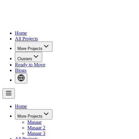
Home
All Projects
More Projects
Clusters
Ready to Move
Blogs
Home
More Projects
Masaar
Masaar 2
Masaar 3
All Projects