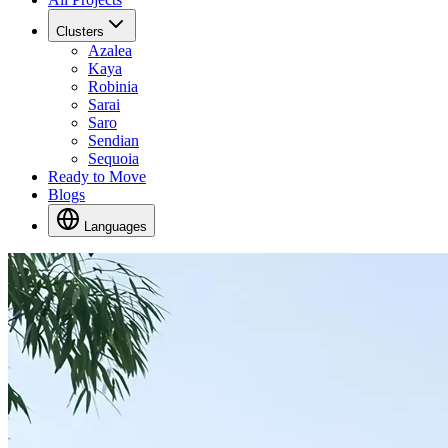
Clusters
Azalea
Kaya
Robinia
Sarai
Saro
Sendian
Sequoia
Ready to Move
Blogs
Languages