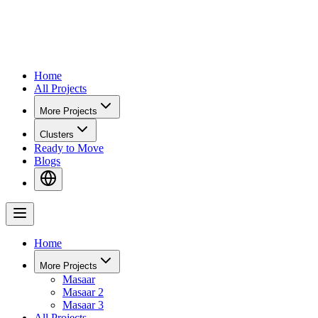
Home
All Projects
More Projects
Clusters
Ready to Move
Blogs
Home
More Projects
Masaar
Masaar 2
Masaar 3
All Projects