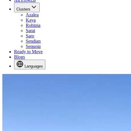
Clusters
Azalea
Kaya
Robinia
Sarai
Saro
Sendian
Sequoia
Ready to Move
Blogs
Languages