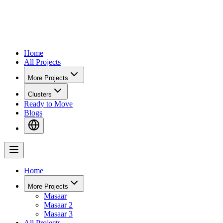
Home
All Projects
More Projects
Clusters
Ready to Move
Blogs
Home
More Projects
Masaar
Masaar 2
Masaar 3
All Projects