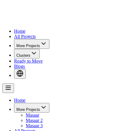
Home
All Projects
More Projects
Clusters
Ready to Move
Blogs
Home
More Projects
Masaar
Masaar 2
Masaar 3
All Projects