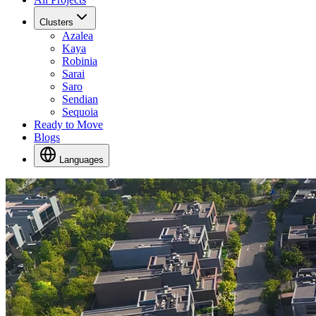
Clusters
Azalea
Kaya
Robinia
Sarai
Saro
Sendian
Sequoia
Ready to Move
Blogs
Languages