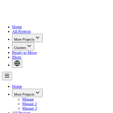
Home
All Projects
More Projects
Clusters
Ready to Move
Blogs
Home
More Projects
Masaar
Masaar 2
Masaar 3
All Projects