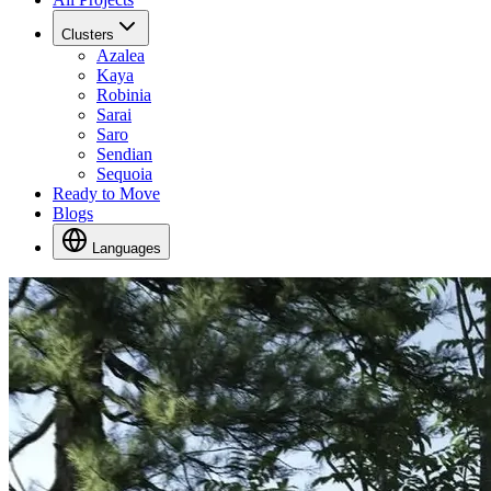
Clusters
Azalea
Kaya
Robinia
Sarai
Saro
Sendian
Sequoia
Ready to Move
Blogs
Languages