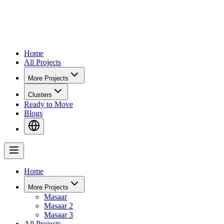
Home
All Projects
More Projects
Clusters
Ready to Move
Blogs
Home
More Projects
Masaar
Masaar 2
Masaar 3
All Projects