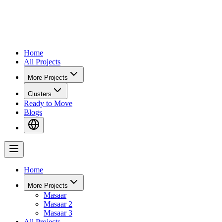
Home
All Projects
More Projects
Clusters
Ready to Move
Blogs
Home
More Projects
Masaar
Masaar 2
Masaar 3
All Projects