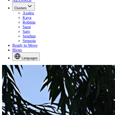
Clusters
Azalea
Kaya
Robinia
Sarai
Saro
Sendian
Sequoia
Ready to Move
Blogs
Languages