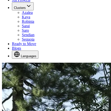
Clusters
Azalea
Kaya
Robinia
Sarai
Saro
Sendian
Sequoia
Ready to Move
Blogs
Languages