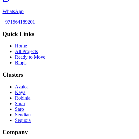
WhatsApp
+971564189201
Quick Links
Home
All Projects
Ready to Move
Blogs
Clusters
Azalea
Kaya
Robinia
Sarai
Saro
Sendian
Sequoia
Company