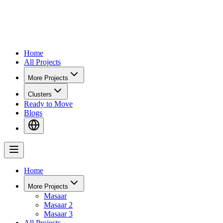
Home
All Projects
More Projects
Clusters
Ready to Move
Blogs
Home
More Projects
Masaar
Masaar 2
Masaar 3
All Projects