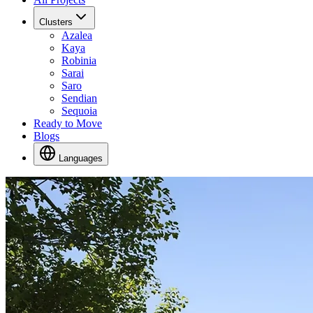
Clusters
Azalea
Kaya
Robinia
Sarai
Saro
Sendian
Sequoia
Ready to Move
Blogs
Languages