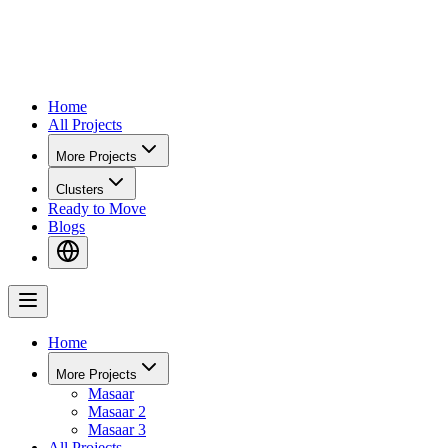
Home
All Projects
More Projects
Clusters
Ready to Move
Blogs
Home
More Projects
Masaar
Masaar 2
Masaar 3
All Projects