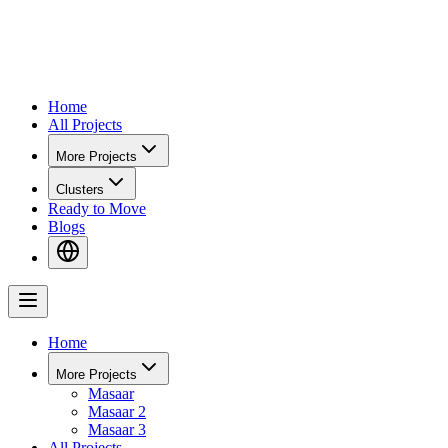
Home
All Projects
More Projects
Clusters
Ready to Move
Blogs
Home
More Projects
Masaar
Masaar 2
Masaar 3
All Projects