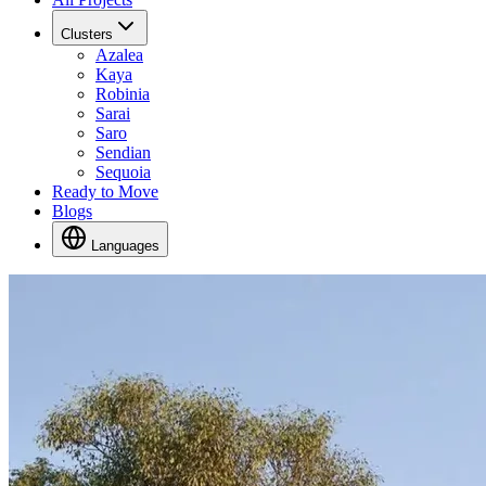
Clusters
Azalea
Kaya
Robinia
Sarai
Saro
Sendian
Sequoia
Ready to Move
Blogs
Languages