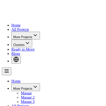
Home
All Projects
More Projects
Clusters
Ready to Move
Blogs
Home
More Projects
Masaar
Masaar 2
Masaar 3
All Projects